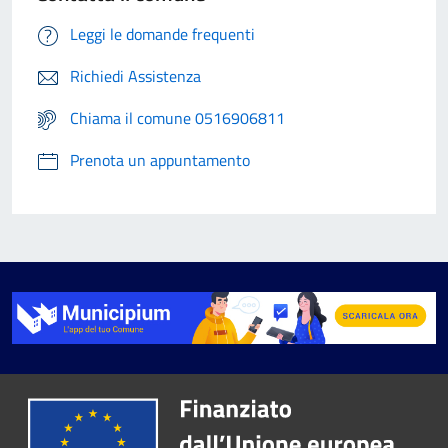
Leggi le domande frequenti
Richiedi Assistenza
Chiama il comune 0516906811
Prenota un appuntamento