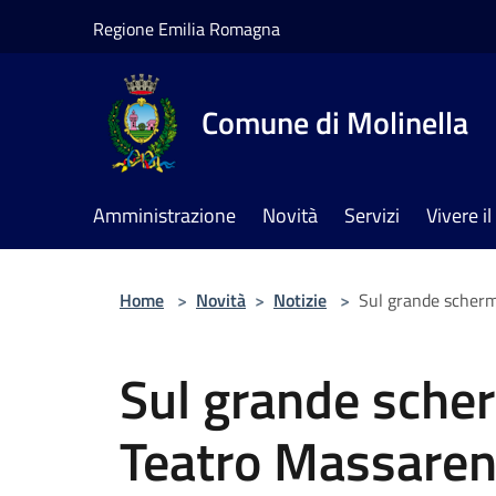
Salta al contenuto principale
Regione Emilia Romagna
Comune di Molinella
Amministrazione
Novità
Servizi
Vivere 
Home
>
Novità
>
Notizie
>
Sul grande schermo
Sul grande sche
Teatro Massarent