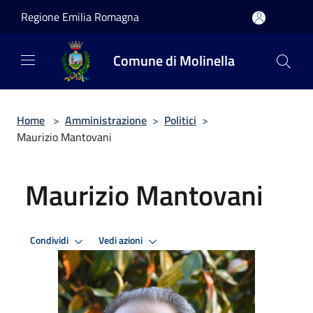
Salta al contenuto principale
Regione Emilia Romagna
Comune di Molinella
Home
>
Amministrazione
>
Politici
>
Maurizio Mantovani
Maurizio Mantovani
Condividi
Vedi azioni