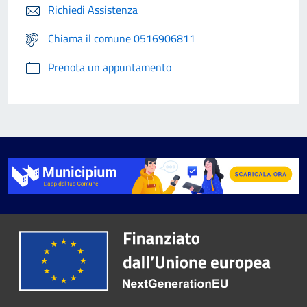
Richiedi Assistenza
Chiama il comune 0516906811
Prenota un appuntamento