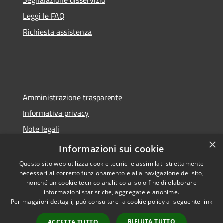
Segnalazione disservizio
Leggi le FAQ
Richiesta assistenza
Amministrazione trasparente
Informativa privacy
Note legali
×
Dichiarazione di accessibilità
Informazioni sui cookie
Questo sito web utilizza cookie tecnici e assimilati strettamente
necessari al corretto funzionamento e alla navigazione del sito,
nonché un cookie tecnico analitico al solo fine di elaborare
informazioni statistiche, aggregate e anonime.
RSS
Copyright © 2026 • Comune di
Per maggiori dettagli, può consultare la cookie policy al seguente
link
Accessibilità
Molinella • Powered by
Privacy
Municipium
Accesso
•
RIFIUTA TUTTO
ACCETTA TUTTO