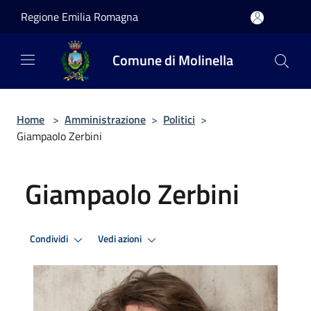
Salta al contenuto principale
Regione Emilia Romagna
Comune di Molinella
Home
>
Amministrazione
>
Politici
>
Giampaolo Zerbini
Giampaolo Zerbini
Condividi
Vedi azioni