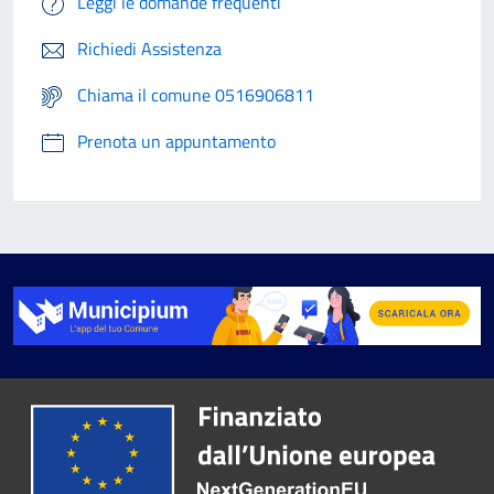
Leggi le domande frequenti
Richiedi Assistenza
Chiama il comune 0516906811
Prenota un appuntamento