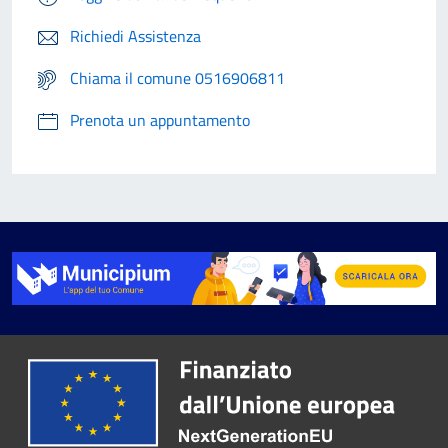
Richiedi Assistenza
Chiama il comune 0516906811
Prenota un appuntamento