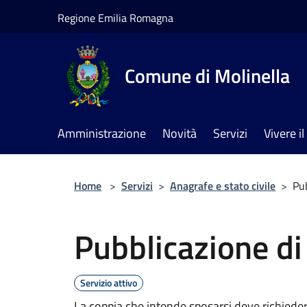
Salta al contenuto principale
Regione Emilia Romagna
Comune di Molinella
Amministrazione
Novità
Servizi
Vivere 
Home
>
Servizi
>
Anagrafe e stato civile
>
Pu
Pubblicazione d
Servizio attivo
La coppia che intende sposarsi deve richieder