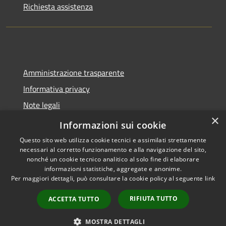
Richiesta assistenza
Amministrazione trasparente
Informativa privacy
Note legali
×
Dichiarazione di accessibilità
Informazioni sui cookie
Questo sito web utilizza cookie tecnici e assimilati strettamente
necessari al corretto funzionamento e alla navigazione del sito,
nonché un cookie tecnico analitico al solo fine di elaborare
informazioni statistiche, aggregate e anonime.
RSS
Copyright © 2026 • Comune di
Per maggiori dettagli, può consultare la cookie policy al seguente
link
Accessibilità
Molinella • Powered by
Privacy
Municipium
Accesso
•
RIFIUTA TUTTO
ACCETTA TUTTO
Cookie
redazione
Mappa del sito
MOSTRA DETTAGLI