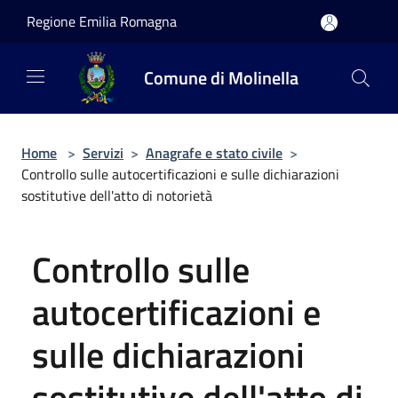
Salta al contenuto principale
Regione Emilia Romagna
Comune di Molinella
Home
>
Servizi
>
Anagrafe e stato civile
>
Controllo sulle autocertificazioni e sulle dichiarazioni
sostitutive dell'atto di notorietà
Controllo sulle
autocertificazioni e
sulle dichiarazioni
sostitutive dell'atto di