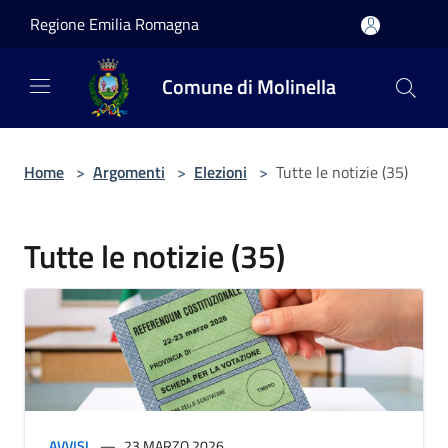
Salta al contenuto principale
Regione Emilia Romagna
Comune di Molinella
Home
>
Argomenti
>
Elezioni
>
Tutte le notizie (35)
Tutte le notizie (35)
AVVISI
23 MARZO 2026