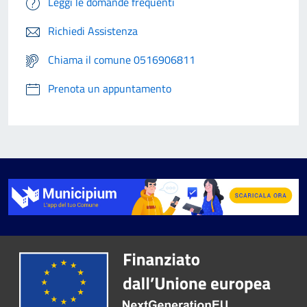
Leggi le domande frequenti
Richiedi Assistenza
Chiama il comune 0516906811
Prenota un appuntamento