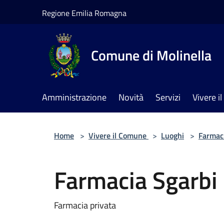
Salta al contenuto principale
Regione Emilia Romagna
Comune di Molinella
Amministrazione
Novità
Servizi
Vivere 
Home
>
Vivere il Comune
>
Luoghi
>
Farmac
Farmacia Sgarbi
Farmacia privata