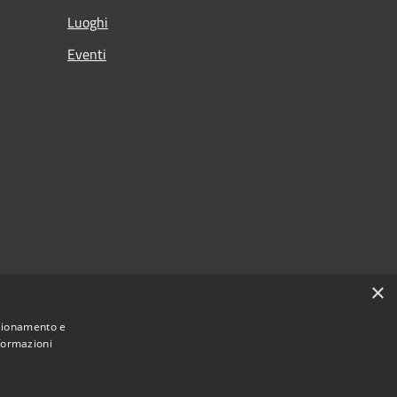
Luoghi
Eventi
×
nzionamento e
nformazioni