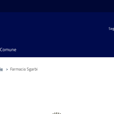
Seg
il Comune
ie
>
Farmacia Sgarbi