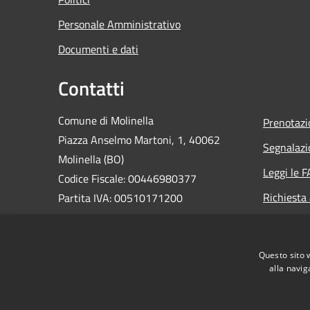
Personale Amministrativo
Documenti e dati
Contatti
Comune di Molinella
Prenotaz
Piazza Anselmo Martoni, 1, 40062
Segnalazi
Molinella (BO)
Leggi le 
Codice Fiscale: 00446980377
Richiesta
Partita IVA: 00510171200
PEC:
comune.molinella@cert.provincia.bo.it
Questo sito 
Centralino Unico: 0516906811
alla navig