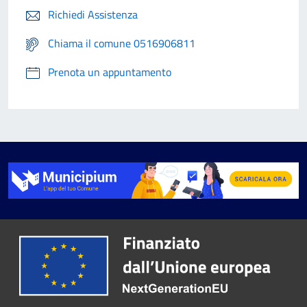
Richiedi Assistenza
Chiama il comune 0516906811
Prenota un appuntamento