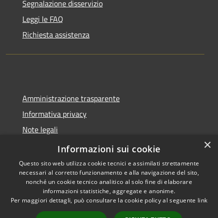
Segnalazione disservizio
Leggi le FAQ
Richiesta assistenza
Amministrazione trasparente
Informativa privacy
Note legali
×
Dichiarazione di accessibilità
Informazioni sui cookie
Questo sito web utilizza cookie tecnici e assimilati strettamente
necessari al corretto funzionamento e alla navigazione del sito,
nonché un cookie tecnico analitico al solo fine di elaborare
informazioni statistiche, aggregate e anonime.
RSS
Copyright © 2026 • Comune di
Per maggiori dettagli, può consultare la cookie policy al seguente
link
Accessibilità
Molinella • Powered by
Privacy
Municipium
Accesso
•