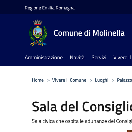
Salta al contenuto principale
Regione Emilia Romagna
Comune di Molinella
Amministrazione
Novità
Servizi
Vivere 
Home
>
Vivere il Comune
>
Luoghi
>
Palazzo
Sala del Consigl
Sala civica che ospita le adunanze del Consigl