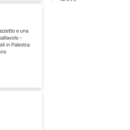
azzetto e una
pallavolo -
li in Palestra:
ano