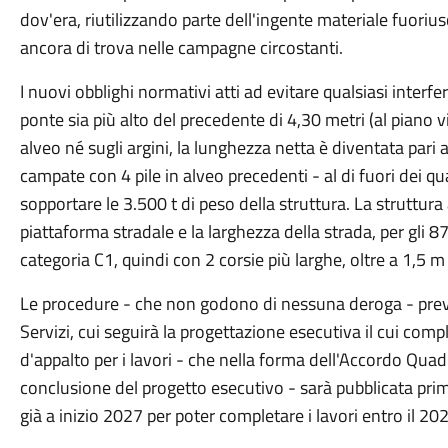
dov'era, riutilizzando parte dell'ingente materiale fuorius
ancora di trova nelle campagne circostanti.
I nuovi obblighi normativi atti ad evitare qualsiasi interfe
ponte sia più alto del precedente di 4,30 metri (al piano 
alveo né sugli argini, la lunghezza netta è diventata pari 
campate con 4 pile in alveo precedenti - al di fuori dei qu
sopportare le 3.500 t di peso della struttura. La struttura
piattaforma stradale e la larghezza della strada, per gli 8
categoria C1, quindi con 2 corsie più larghe, oltre a 1,5 m 
Le procedure - che non godono di nessuna deroga - prev
Servizi, cui seguirà la progettazione esecutiva il cui com
d'appalto per i lavori - che nella forma dell'Accordo Qua
conclusione del progetto esecutivo - sarà pubblicata pri
già a inizio 2027 per poter completare i lavori entro il 20