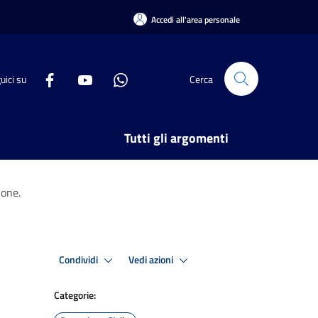
Accedi all'area personale
uici su
Cerca
Tutti gli argomenti
ione.
Condividi
Vedi azioni
Categorie: