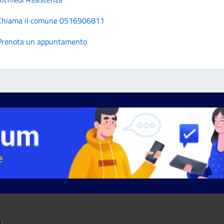
Chiama il comune 0516906811
Prenota un appuntamento