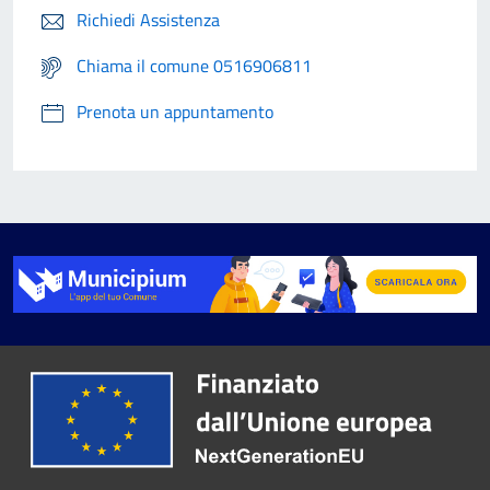
Richiedi Assistenza
Chiama il comune 0516906811
Prenota un appuntamento