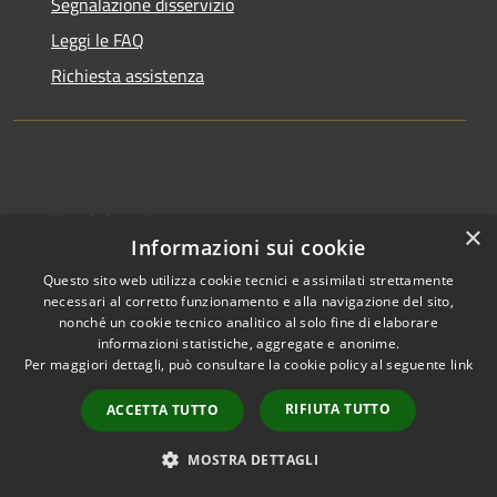
Segnalazione disservizio
Leggi le FAQ
Richiesta assistenza
Amministrazione trasparente
×
Informazioni sui cookie
Informativa privacy
Questo sito web utilizza cookie tecnici e assimilati strettamente
Note legali
necessari al corretto funzionamento e alla navigazione del sito,
nonché un cookie tecnico analitico al solo fine di elaborare
Dichiarazione di accessibilità
informazioni statistiche, aggregate e anonime.
Per maggiori dettagli, può consultare la cookie policy al seguente
link
RIFIUTA TUTTO
ACCETTA TUTTO
RSS
Copyright © 2026 • Comune di
MOSTRA DETTAGLI
Accessibilità
Molinella • Powered by
Privacy
Municipium
Accesso
•