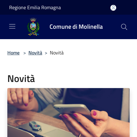
Salta al contenuto principale
Regione Emilia Romagna
Comune di Molinella
Home
>
Novità
>
Novità
Novità