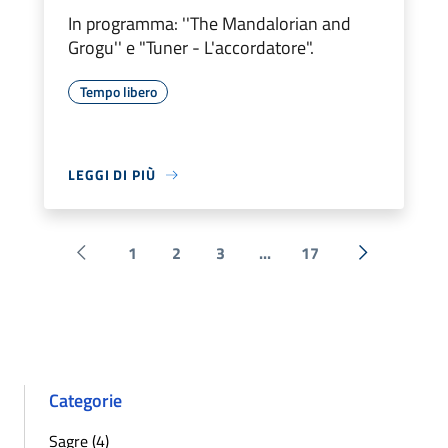
In programma: ''The Mandalorian and
Grogu'' e "Tuner - L'accordatore".
Tempo libero
LEGGI DI PIÙ
1
2
3
...
17
Pagina precedente
Successiva 
Categorie
Sagre (4)