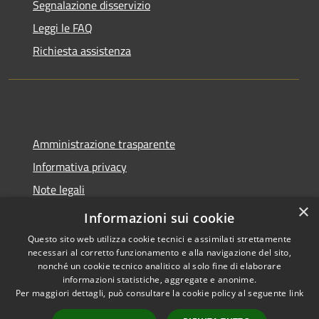
Segnalazione disservizio
Leggi le FAQ
Richiesta assistenza
Amministrazione trasparente
Informativa privacy
Note legali
×
Dichiarazione di accessibilità
Informazioni sui cookie
Questo sito web utilizza cookie tecnici e assimilati strettamente
necessari al corretto funzionamento e alla navigazione del sito,
nonché un cookie tecnico analitico al solo fine di elaborare
informazioni statistiche, aggregate e anonime.
RSS
Copyright © 2026 • Comune di
Per maggiori dettagli, può consultare la cookie policy al seguente
link
Accessibilità
Molinella • Powered by
Privacy
Municipium
Accesso
•