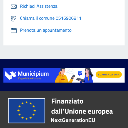
Richiedi Assistenza
Chiama il comune 0516906811
Prenota un appuntamento