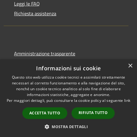
Leggi le FAQ
Richiesta assistenza
Amministrazione trasparente
Informativa privacy
×
Informazioni sui cookie
Note legali
Questo sito web utilizza cookie tecnici e assimilati strettamente
Dichiarazione di accessibilità
necessari al corretto funzionamento e alla navigazione del sito,
nonché un cookie tecnico analitico al solo fine di elaborare
informazioni statistiche, aggregate e anonime.
Per maggiori dettagli, può consultare la cookie policy al seguente
link
RSS
RIFIUTA TUTTO
Copyright © 2026 • Comune di
ACCETTA TUTTO
Accessibilità
Molinella • Powered by
MOSTRA DETTAGLI
Privacy
Municipium
Accesso
•
Cookie
redazione