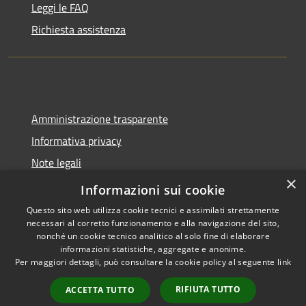
Leggi le FAQ
Richiesta assistenza
Amministrazione trasparente
Informativa privacy
Note legali
×
Dichiarazione di accessibilità
Informazioni sui cookie
Questo sito web utilizza cookie tecnici e assimilati strettamente
necessari al corretto funzionamento e alla navigazione del sito,
nonché un cookie tecnico analitico al solo fine di elaborare
informazioni statistiche, aggregate e anonime.
RSS
Copyright © 2026 • Comune di
Per maggiori dettagli, può consultare la cookie policy al seguente
link
Accessibilità
Molinella • Powered by
Privacy
Municipium
Accesso
•
RIFIUTA TUTTO
ACCETTA TUTTO
Cookie
redazione