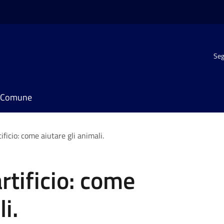
Seg
il Comune
tificio: come aiutare gli animali.
artificio: come
i.