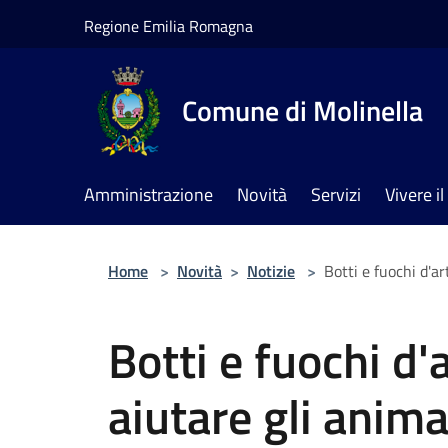
Salta al contenuto principale
Regione Emilia Romagna
Comune di Molinella
Amministrazione
Novità
Servizi
Vivere 
Home
>
Novità
>
Notizie
>
Botti e fuochi d'ar
Botti e fuochi d'
aiutare gli animal