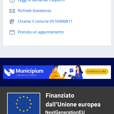
Richiedi Assistenza
Chiama il comune 0516906811
Prenota un appuntamento