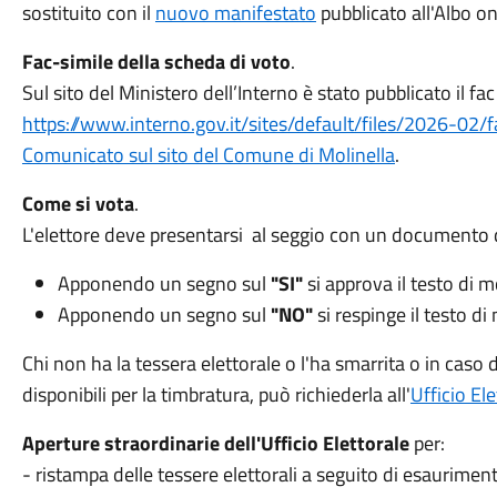
sostituito con il
nuovo manifestato
pubblicato all'Albo on
Fac-simile della scheda di voto
.
Sul sito del Ministero dell’Interno è stato pubblicato il fa
https://www.interno.gov.it/sites/default/files/2026-02
Comunicato sul sito del Comune di Molinella
.
Come si vota
.
L'elettore deve presentarsi al seggio con un documento di 
Apponendo un segno sul
"SI"
si approva il testo di m
Apponendo un segno sul
"NO"
si respinge il testo di
Chi non ha la tessera elettorale o l'ha smarrita o in cas
disponibili per la timbratura, può richiederla all'
Ufficio Ele
Aperture straordinarie dell'Ufficio Elettorale
per:
- ristampa delle tessere elettorali a seguito di esauriment