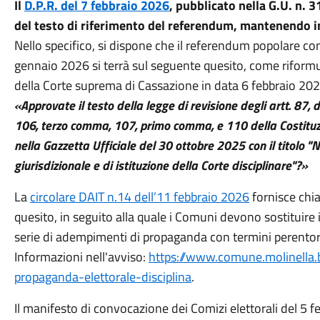
Il
D.P.R. del 7 febbraio 2026
, pubblicato nella G.U. n. 
del testo di riferimento del referendum, mantenendo in
Nello specifico, si dispone che il referendum popolare co
gennaio 2026 si terrà sul seguente quesito, come riformul
della Corte suprema di Cassazione in data 6 febbraio 202
«Approvate il testo della legge di revisione degli artt. 8
106, terzo comma, 107, primo comma, e 110 della Costitu
nella Gazzetta Ufficiale del 30 ottobre 2025 con il titolo
giurisdizionale e di istituzione della Corte disciplinare"?»
La
circolare DAIT n.14 dell’11 febbraio 2026
fornisce chia
quesito, in seguito alla quale i Comuni devono sostituire i
serie di adempimenti di propaganda con termini perentori (
Informazioni nell'avviso:
https://www.comune.molinella.
propaganda-elettorale-disciplina
.
Il manifesto di convocazione dei Comizi elettorali del 