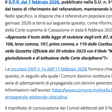
Il
D.P.R. del 7 febbraio 2026
, pubblicato nella G.U. n. 
del testo di riferimento del referendum, mantenendo in
Nello specifico, si dispone che il referendum popolare co
gennaio 2026 si terrà sul seguente quesito, come riformul
della Corte suprema di Cassazione in data 6 febbraio 202
«Approvate il testo della legge di revisione degli artt. 8
106, terzo comma, 107, primo comma, e 110 della Costitu
nella Gazzetta Ufficiale del 30 ottobre 2025 con il titolo
giurisdizionale e di istituzione della Corte disciplinare"?»
La
circolare DAIT n.14 dell’11 febbraio 2026
fornisce chia
quesito, in seguito alla quale i Comuni devono sostituire i
serie di adempimenti di propaganda con termini perentori (
Informazioni nell'avviso:
https://www.comune.molinella.
propaganda-elettorale-disciplina
.
Il manifesto di convocazione dei Comizi elettorali del 