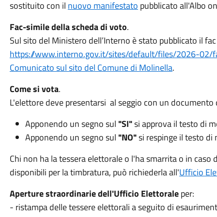
sostituito con il
nuovo manifestato
pubblicato all'Albo on
Fac-simile della scheda di voto
.
Sul sito del Ministero dell’Interno è stato pubblicato il fa
https://www.interno.gov.it/sites/default/files/2026-02
Comunicato sul sito del Comune di Molinella
.
Come si vota
.
L'elettore deve presentarsi al seggio con un documento di 
Apponendo un segno sul
"SI"
si approva il testo di m
Apponendo un segno sul
"NO"
si respinge il testo di
Chi non ha la tessera elettorale o l'ha smarrita o in cas
disponibili per la timbratura, può richiederla all'
Ufficio Ele
Aperture straordinarie dell'Ufficio Elettorale
per:
- ristampa delle tessere elettorali a seguito di esauriment